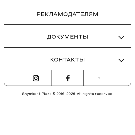
РЕКЛАМОДАТЕЛЯМ
ДОКУМЕНТЫ
КОНТАКТЫ
ПРАВИЛА ТРЦ
РЕГЛАМЕНТ ТРЦ
РЕСЕПШН DOSTYK PLAZA:
ПЛАН ЭВАКУАЦИИ ПРИ ПОЖАРЕ
+7 (7252) 61 05 15
ОБЩАЯ ИНФОРМАЦИЯ О ТРЦ
Shymkent Plaza © 2016-2026. All rights reserved.
Обратная связь