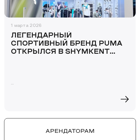
1 марта 2026
ЛЕГЕНДАРНЫЙ
СПОРТИВНЫЙ БРЕНД PUMA
ОТКРЫЛСЯ В SHYMKENT
PLAZA
Отличная новость для любителей спорта,
активного образа жизни и стильной
повседневной одежды — в Shymkent Plaza
открылся магазин PUMA!
АРЕНДАТОРАМ