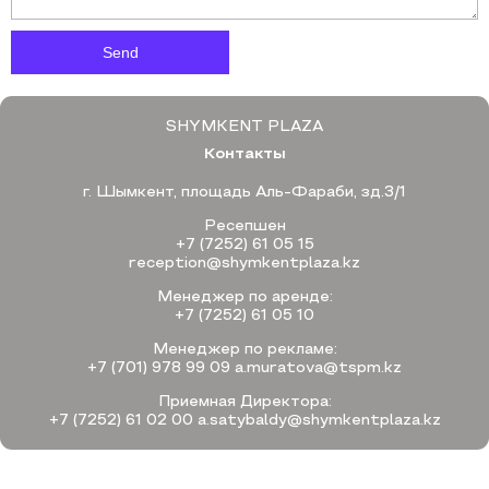
SHYMKENT PLAZA
Контакты
г. Шымкент, площадь Аль-Фараби, зд.3/1
Ресепшен
+7 (7252) 61 05 15
reception@shymkentplaza.kz
Менеджер по аренде:
+7 (7252) 61 05 10
Менеджер по рекламе:
+7 (701) 978 99 09
a.muratova@tspm.kz
Приемная Директора:
+7 (7252) 61 02 00
a.satybaldy@shymkentplaza.kz