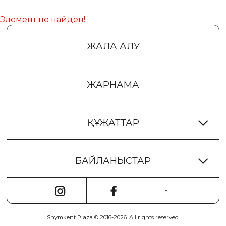
Элемент не найден!
ЖАЛҒА АЛУ
ЖАРНАМА
ҚҰЖАТТАР
БАЙЛАНЫСТАР
ПРАВИЛА ТРЦ
РЕГЛАМЕНТ ТРЦ
ҚАБЫЛДАУ БӨЛІМІ:
ПЛАН ЭВАКУАЦИИ ПРИ ПОЖАРЕ
+7 (7252) 61 05 15
ОБЩАЯ ИНФОРМАЦИЯ О ТРЦ
Shymkent Plaza © 2016-2026. All rights reserved.
Обратная связь