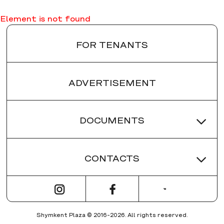
Element is not found
FOR TENANTS
ADVERTISEMENT
DOCUMENTS
CONTACTS
ПРАВИЛА ТРЦ
РЕГЛАМЕНТ ТРЦ
RECEPTION:
ПЛАН ЭВАКУАЦИИ ПРИ ПОЖАРЕ
+7 (7252) 61 05 15
ОБЩАЯ ИНФОРМАЦИЯ О ТРЦ
Shymkent Plaza © 2016-2026. All rights reserved.
Обратная связь