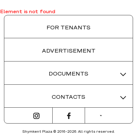
Element is not found
FOR TENANTS
ADVERTISEMENT
DOCUMENTS
CONTACTS
ПРАВИЛА ТРЦ
РЕГЛАМЕНТ ТРЦ
RECEPTION:
ПЛАН ЭВАКУАЦИИ ПРИ ПОЖАРЕ
+7 (7252) 61 05 15
ОБЩАЯ ИНФОРМАЦИЯ О ТРЦ
Shymkent Plaza © 2016-2026. All rights reserved.
Обратная связь